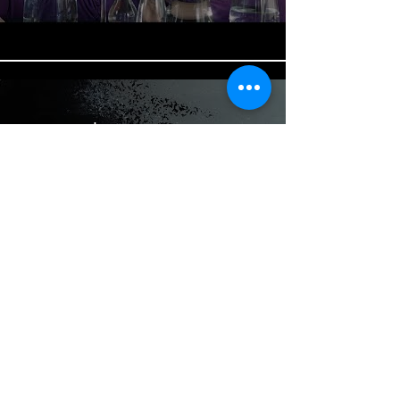
רביב כנר - רסיסים (קליפ רשמי)
Raviv Kaner
Play Video
Load More
Tel Aviv, Israel
oded@odedashkenazi.com